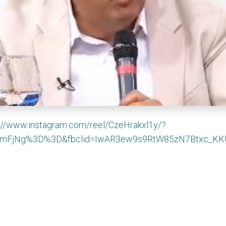
://www.instagram.com/reel/CzeHrakxl1y/?
kNmFjNg%3D%3D&fbclid=IwAR3ew9s9RtW85zN7Btxc_KK