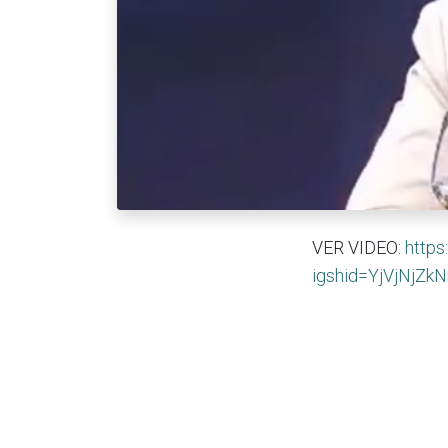
VER VIDEO:
https
igshid=YjVjNjZ