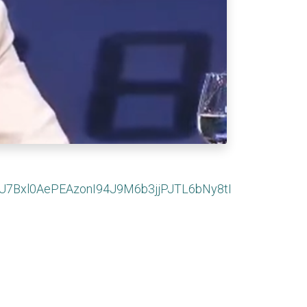
U7Bxl0AePEAzonI94J9M6b3jjPJTL6bNy8tI