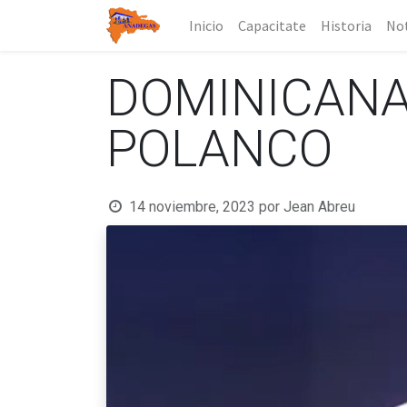
Inicio
Capacitate
Historia
Not
DOMINICANA 
POLANCO
14 noviembre, 2023
por
Jean Abreu